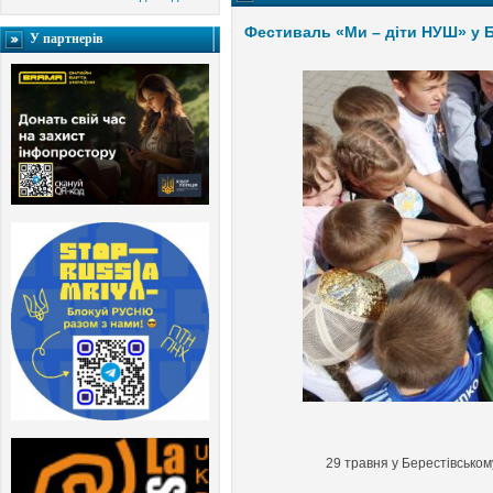
Фестиваль «Ми – діти НУШ» у Б
У партнерів
29 травня у Берестівсько