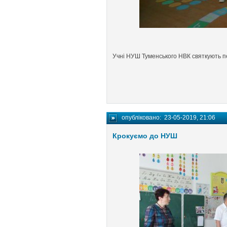
Учні НУШ Туменського НВК святкують пе
опубліковано:
23-05-2019, 21:06
Крокуємо до НУШ