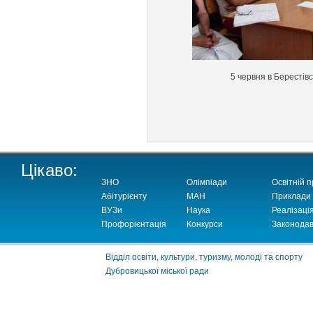
5 червня в Берестівс
Цікаво:
ЗНО
Олімпіади
Освітній п
Абітурієнту
МАН
Приклади
ВУЗи
Наука
Реалізаці
Профорієнтація
Конкурси
Законодав
Відділ освіти, культури, туризму, молоді та спорту
Дубровицької міської ради