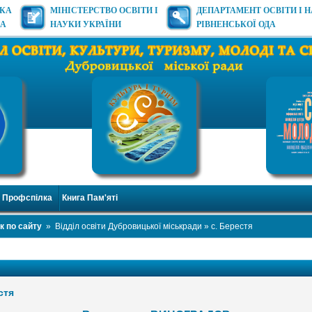
ЬКА
МІНІСТЕРСТВО ОСВІТИ І
ДЕПАРТАМЕНТ ОСВІТИ І 
ДА
НАУКИ УКРАЇНИ
РІВНЕНСЬКОЇ ОДА
Профспілка
Книга Пам'яті
к по сайту
»
Відділ освіти Дубровицької міськради
» с. Берестя
стя