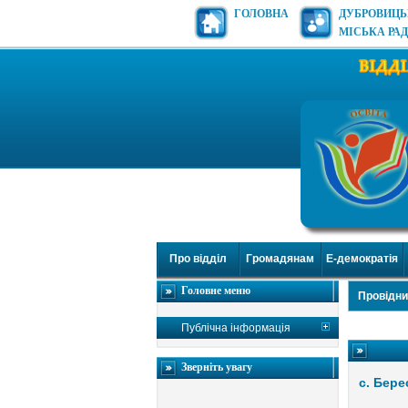
ГОЛОВНА
ДУБРОВИЦ
МІСЬКА РА
Про відділ
Громадянам
Е-демократія
Головне меню
Провідни
Публічна інформація
Зверніть увагу
с. Бере