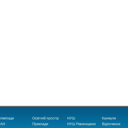
лімпіади
Освітній простір
НУШ
Канікули
АН
Приклади
НУШ Рівненщини
Відпочинок