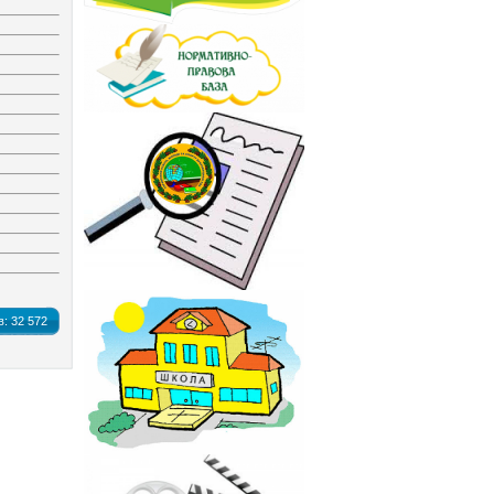
в:
32 572