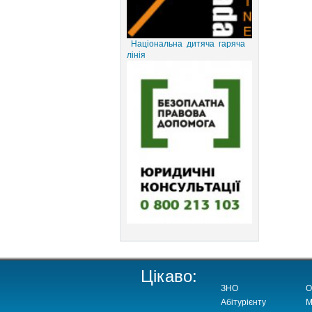
Національна дитяча гаряча
лінія
Цікаво:
ЗНО
О
Абітурієнту
М