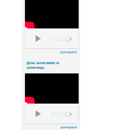
День працівників культури та майстрів народного мистецтва
00:00
00:00
докладніше
День захисників та
захисниць
watch?v=FE8ermKhlqI&t=5s
00:00
00:00
докладніше