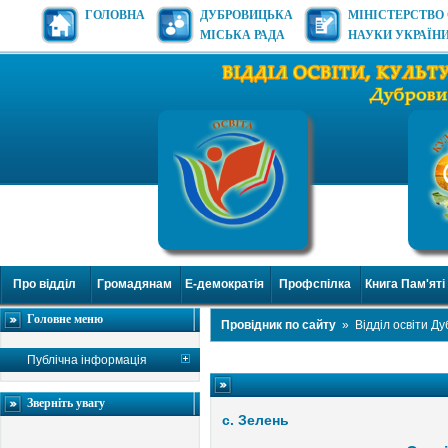
ГОЛОВНА
ДУБРОВИЦЬКА
МІНІСТЕРСТВО 
МІСЬКА РАДА
НАУКИ УКРАЇН
Про відділ
Громадянам
Е-демократія
Профспілка
Книга Пам'яті
Головне меню
Провідник по сайту
»
Відділ освіти Д
Публічна інформація
Зверніть увагу
с. Зелень