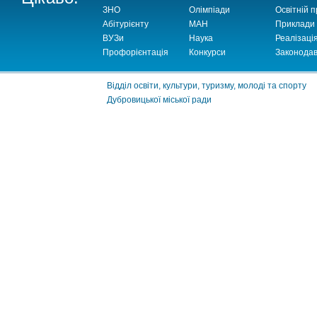
ЗНО
Олімпіади
Освітній п
Абітурієнту
МАН
Приклади
ВУЗи
Наука
Реалізаці
Профорієнтація
Конкурси
Законодав
Відділ освіти, культури, туризму, молоді та спорту
Дубровицької міської ради