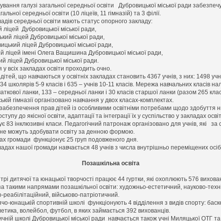
ування галузі загальної середньої освіти Дубровицької міської ради забезпеч
гальної середньої освіти (10 ліцеїв, 11 гімназій) та 3 філії.
ів середньої освіти мають статус опорного закладу:
 ліцей Дубровицької міської ради,
кий ліцей Дубровицької міської ради,
ицький ліцей Дубровицької міської ради,
й ліцей імені Олега Ващишина Дубровицької міської ради,
ий ліцей Дубровицької міської ради.
у всіх закладах освіти проходить очно.
 дітей, що навчаються у освітніх закладах становить 4367 учнів, з них: 1498 учн
234 школярів 5-9 класів і 635 – учнів 10-11 класів. Мережа навчальних класів на
аткової ланки, 133 – середньої ланки і 30 класів старшої ланки (разом 265 клас
ькій гімназії організовано навчання у двох класах-комплектах.
забезпечення прав дітей із особливими освітніми потребами щодо здобуття 
оступу до якісної освіти, адаптації та інтеграції їх у суспільство у закладах осві
є 83 інклюзивні класи. Педагогічний патронаж організовано для учнів, які за
 не можуть здобувати освіту за денною формою.
ах громади функціонує
25 груп подовженого дня.
ладах нашої громади навчається 48 учнів з числа внутрішньо переміщених осіб
Позашкільна освіта
 дитячої та юнацької творчості працює 44 гуртки, які охоплюють 576 вихова
за такими напрямами позашкільної освіти: художньо-естетичний, науково-техн
-реабілітаційний, військово-патріотичний.
чо-юнацькій спортивній школі функціонують 4 відділення з видів спорту: баск
етика, волейбол, футбол, в яких займається 392 вихованців.
ій школі Дубровицької міської ради навчається також учні Миляцької ОТГ та