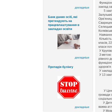
Функціон
заклад за
докладніше
5 заклад
Залузький
Банк даних осіб, які
Орв’яниць
претендують на
Сварицев
працевлаштування в
Селецьки
закладах освіти
Колківськ
Навчання 
Кількість
класів, 2
класи поч
У Крупівс
З метою 
докладніше
рівного д
функціону
здоров’я
Протидія булінгу
У заклад
У 13 зак
У Центрі
громади 
соціально
У Дитя
важка атл
докладніше
У Музичн