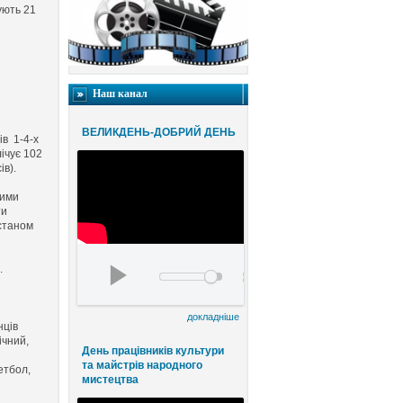
ують 21
Наш канал
ВЕЛИКДЕНЬ-ДОБРИЙ ДЕНЬ
ів 1-4-х
лічує 102
ів).
ними
ти
 станом
Благодійний конценрт ВЕЛИКДЕНЬ-ДОБРИЙ
.
00:00
00:00
докладніше
нців
ічний,
День працівників культури
та майстрів народного
етбол,
мистецтва