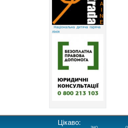
Національна дитяча гаряча
лінія
Цікаво:
ЗНО
О