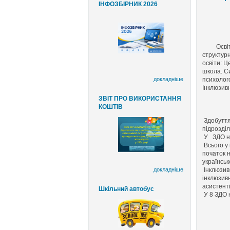
ІНФОЗБІРНИК 2026
Освітня 
структурн
освіти: Ц
школа. С
докладніше
психолого
Інклюзив
ЗВІТ ПРО ВИКОРИСТАННЯ
КОШТІВ
Здобуття 
підрозді
У ЗДО нав
Всього у 
початок н
українськ
докладніше
Інклюзивн
інклюзивн
асистенті
Шкільний автобус
У 8 ЗДО 