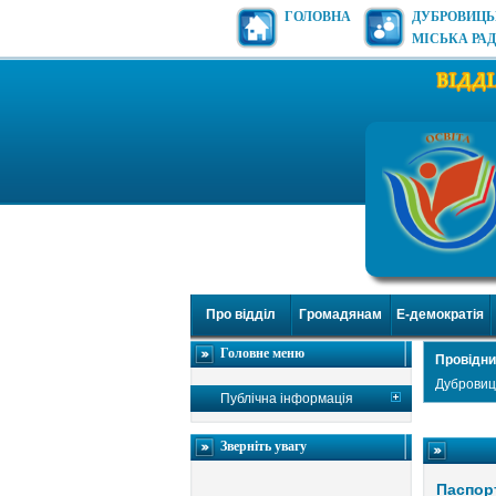
ГОЛОВНА
ДУБРОВИЦ
МІСЬКА РА
Про відділ
Громадянам
Е-демократія
Головне меню
Провідни
Дубровиць
Публічна інформація
Зверніть увагу
Паспорт