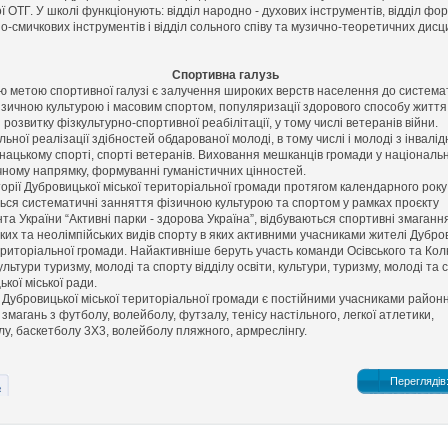
 ОТГ. У школі функціонують: відділ народно - духових інструментів, відділ фо
о-смичкових інструментів і відділ сольного співу та музично-теоретичних дисц
Спортивна галузь
 метою спортивної галузі є залучення широких верств населення до система
ізичною культурою і масовим спортом, популяризації здорового способу життя
розвитку фізкультурно-спортивної реабілітації, у тому числі ветеранів війни.
ної реалізації здібностей обдарованої молоді, в тому числі і молоді з інвалідн
нацькому спорті, спорті ветеранів. Виховання мешканців громади у національ
чному напрямку, формуванні гуманістичних цінностей.
орії Дубровицької міської територіальної громади протягом календарного року
ься систематичні занняття фізичною культурою та спортом у рамках проєкту
а України “Активні парки - здорова Україна”, відбуваються спортивні змаганн
ких та неолімпійських видів спорту в яких активними учасниками жителі Дубро
ериторіальної громади. Найактивніше беруть участь команди Осівського та Колк
ультури туризму, молоді та спорту відділу освіти, культури, туризму, молоді та 
кої міської ради.
Дубровицької міської територіальної громади є постійними учасниками район
змагань з футболу, волейболу, футзалу, тенісу настільного, легкої атлетики,
лу, баскетболу 3Х3, волейболу пляжного, армреслінгу.
Переглядів