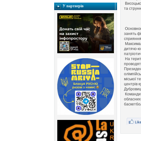
Висоцької
У партнерів
та струнн
Основною
занять ф
сприяння 
Максималь
дитячо-ю
патріоти
На терит
проводят
Президент
олімпійсь
міської т
центрів к
Дубровиць
Команди 
обласних 
баскетбо