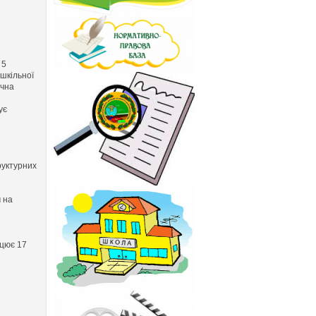
 5
ашкільної
ична
ує
руктурних
м на
ацює 17