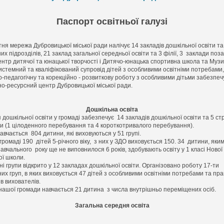
Паспорт освітньої галузі
мережа Дубровицької міської ради налічує 14 закладів дошкільної освіти та
их підрозділів, 21 заклад загальної середньої освіти та 3 філії, 3 заклади поз
ентр дитячої та юнацької творчості і Дитячо-юнацька спортивна школа та Муз
истемний та кваліфікований супровід дітей з особливими освітніми потребами,
-педагогічну та корекційно - розвиткову роботу з особливими дітьми забезпеч
но-ресурсний центр Дубровицької міської ради.
Дошкільна освіта
дошкільної освіти у громаді забезпечує 14 закладів дошкільної освіти та 5 ст
ли (1 цілоденного перебування та 4 короткотривалого перебування).
чається 804 дитини, які виховуються у 51 групі.
громаді 190 дітей 5-річного віку, з них у ЗДО виховується 150. 34 дитини, яки
авчального року ще не виповнилося 6 років, здобувають освіту у 1 класі Нової
ої школи.
і групи відкрито у 12 закладах дошкільної освіти. Організовано роботу 17-ти
их груп, в яких виховується 47 дітей з особливими освітніми потребами та пр
в вихователів.
нашої громади навчається 21 дитина з числа внутрішньо переміщених осіб.
Загальна середня освіта