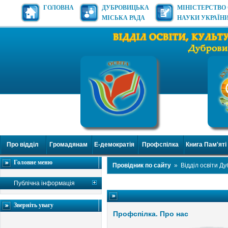
ГОЛОВНА
ДУБРОВИЦЬКА
МІНІСТЕРСТВО 
МІСЬКА РАДА
НАУКИ УКРАЇН
Про відділ
Громадянам
Е-демократія
Профспілка
Книга Пам'яті
Головне меню
Провідник по сайту
»
Відділ освіти Д
Публічна інформація
Зверніть увагу
Профспілка. Про нас