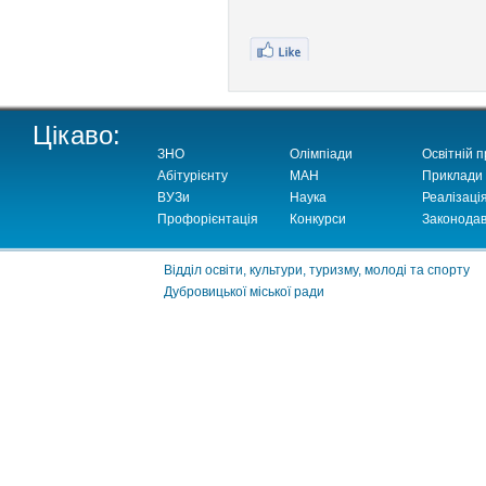
Цікаво:
ЗНО
Олімпіади
Освітній п
Абітурієнту
МАН
Приклади
ВУЗи
Наука
Реалізаці
Профорієнтація
Конкурси
Законодав
Відділ освіти, культури, туризму, молоді та спорту
Дубровицької міської ради