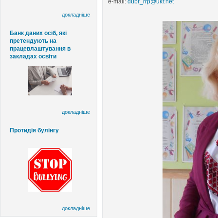
e-mail:
dubr_rrp@ukr.net
докладніше
Банк даних осіб, які
претендують на
працевлаштування в
закладах освіти
докладніше
Протидія булінгу
докладніше