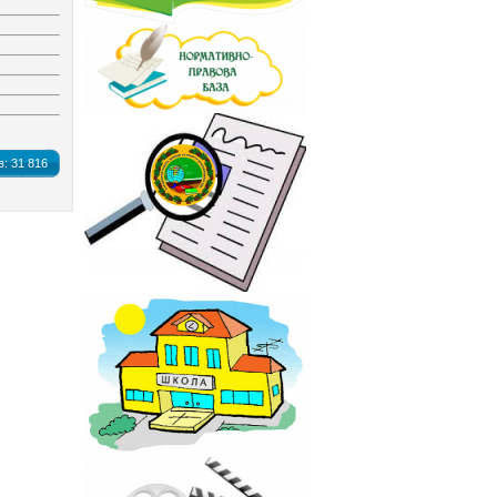
в:
31 816