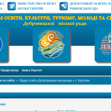
ЬКА
МІНІСТЕРСТВО ОСВІТИ І
ДЕПАРТАМЕНТ ОСВІТИ І 
ДА
НАУКИ УКРАЇНИ
РІВНЕНСЬКОЇ ОДА
Профспілка
Книга Пам'яті
к по сайту
»
Відділ освіти Дубровицької міськради
» с. Крупове
ове