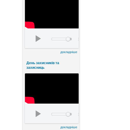
День працівників культури та майстрів народ
00:00
00:00
докладніше
День захисників та
захисниць
watch?v=FE8ermKhlqI&t=5s
00:00
00:00
докладніше