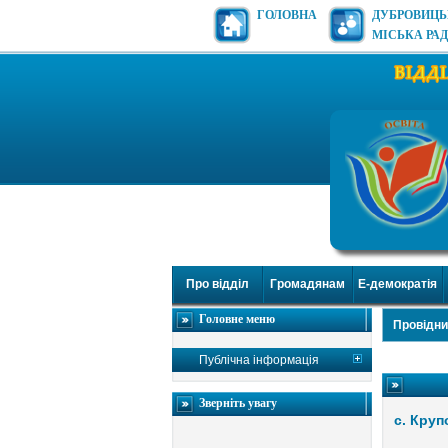
ГОЛОВНА
ДУБРОВИЦ
МІСЬКА РА
Про відділ
Громадянам
Е-демократія
Головне меню
Провідни
Публічна інформація
Зверніть увагу
с. Круп