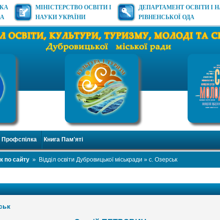
ЬКА
МІНІСТЕРСТВО ОСВІТИ І
ДЕПАРТАМЕНТ ОСВІТИ І 
ДА
НАУКИ УКРАЇНИ
РІВНЕНСЬКОЇ ОДА
Профспілка
Книга Пам'яті
к по сайту
»
Відділ освіти Дубровицької міськради
» с. Озерськ
ськ