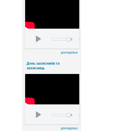
День працівників культури та майстрів народно
00:00
00:00
докладніше
День захисників та
захисниць
watch?v=FE8ermKhlqI&t=5s
00:00
00:00
докладніше