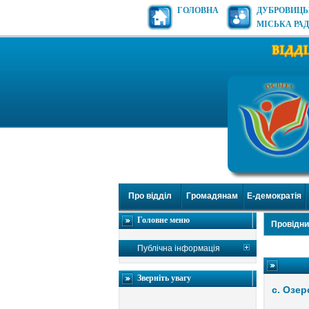
ГОЛОВНА
ДУБРОВИЦ
МІСЬКА РА
Про відділ
Громадянам
Е-демократія
Головне меню
Провідни
Публічна інформація
Зверніть увагу
с. Озер