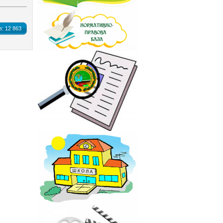
в:
12 863