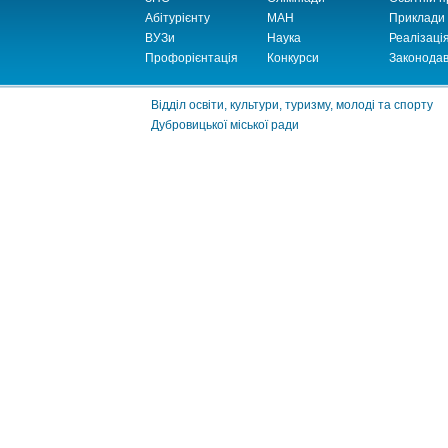
Абітурієнту
МАН
Приклади
ВУЗи
Наука
Реалізаці
Профорієнтація
Конкурси
Законодав
Відділ освіти, культури, туризму, молоді та спорту
Дубровицької міської ради