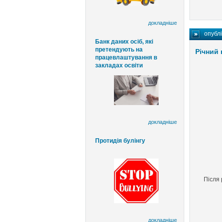
докладніше
опубл
Банк даних осіб, які
претендують на
Річний 
працевлаштування в
закладах освіти
докладніше
Протидія булінгу
Після 
докладніше