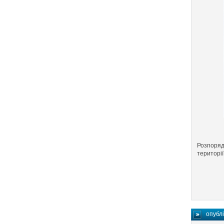
Розпорядж
територі
опубл