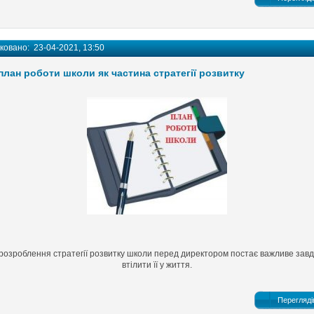
іковано:
23-04-2021, 13:50
план роботи школи як частина стратегії розвитку
розроблення стратегії розвитку
школи
перед
директором постає
важливе завд
втілити її у життя.
Перегляді