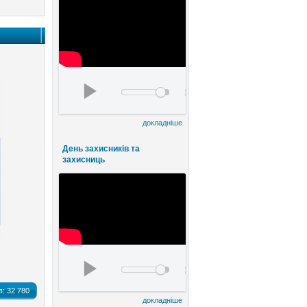
День працівників культури та майстрів наро
00:00
00:00
докладніше
День захисників та
захисниць
watch?v=FE8ermKhlqI&t=5s
00:00
00:00
в:
32 780
докладніше