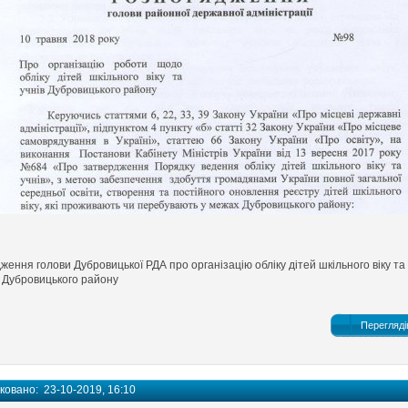
ення голови Дубровицької РДА про організацію обліку дітей шкільного віку та 
ї Дубровицького району
Перегляді
іковано:
23-10-2019, 16:10