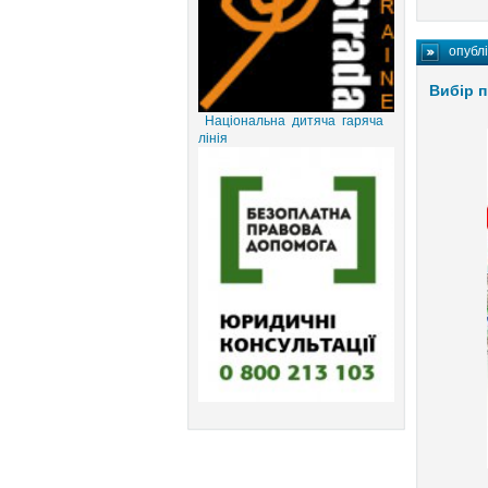
опубл
Вибір п
Національна дитяча гаряча
лінія