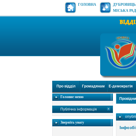
ГОЛОВНА
ДУБРОВИЦ
МІСЬКА РА
Про відділ
Громадянам
Е-демократія
Головне меню
Провідни
Публічна інформація
опубл
Зверніть увагу
Інфозбі