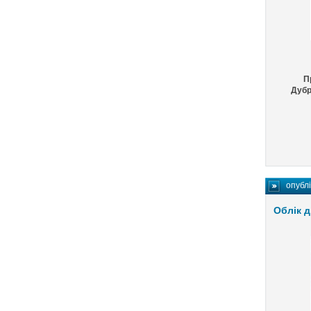
П
Дубр
опубл
Облік д