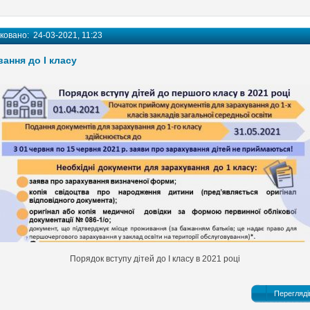
іковано:
24-03-2021, 11:23
ання до І класу
Порядок вступу дітей до І класу в 2021 році
Перегляді