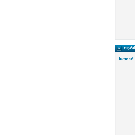
опубл
Інфозбі