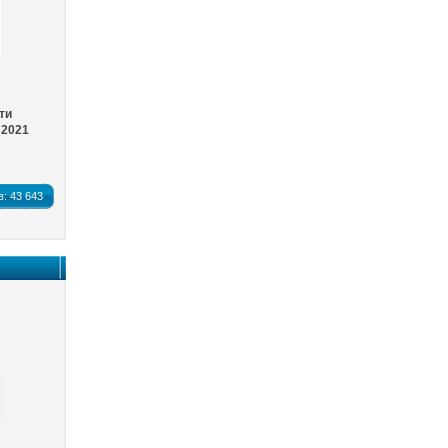
ти
 2021
в:
43 643