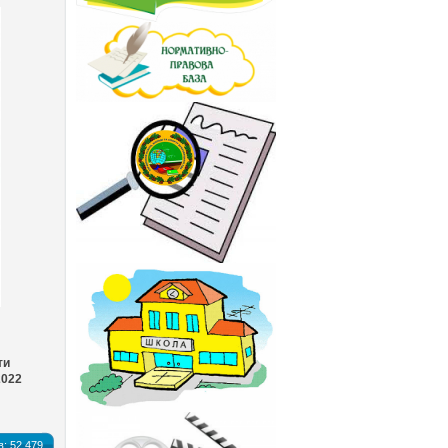
ти
2022
в:
52 479