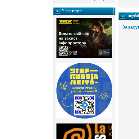
У партнерів
опубл
Зарахув