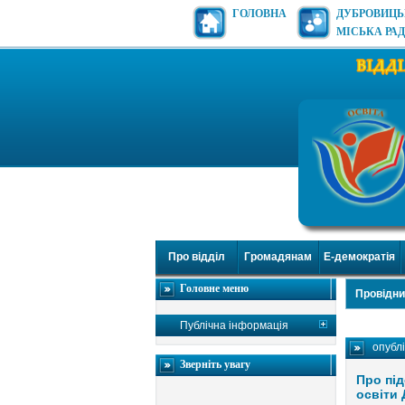
ГОЛОВНА
ДУБРОВИЦ
МІСЬКА РА
Про відділ
Громадянам
Е-демократія
Головне меню
Провідни
Публічна інформація
опубл
Зверніть увагу
Про під
освіти 