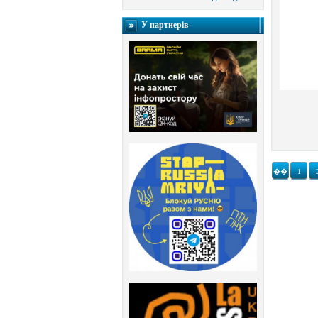
У партнерів
��
1