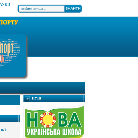
НАУКИ
НУШ
ної