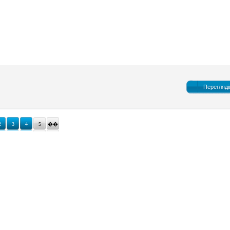
Перегляді
2
3
4
5
��