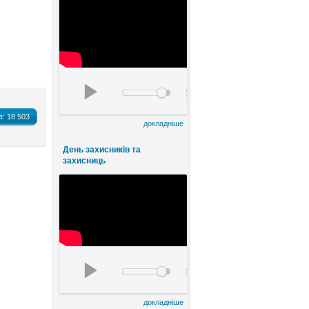
День працівників культури та майстрів наро
00:00
00:00
в:
18 503
докладніше
День захисників та
захисниць
watch?v=FE8ermKhlqI&t=5s
00:00
00:00
докладніше