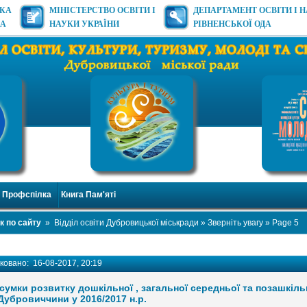
ЬКА
МІНІСТЕРСТВО ОСВІТИ І
ДЕПАРТАМЕНТ ОСВІТИ І 
ДА
НАУКИ УКРАЇНИ
РІВНЕНСЬКОЇ ОДА
Профспілка
Книга Пам'яті
к по сайту
»
Відділ освіти Дубровицької міськради
»
Зверніть увагу
» Page 5
іковано:
16-08-2017, 20:19
сумки розвитку дошкільної , загальної середньої та позашкіль
Дубровиччини у 2016/2017 н.р.