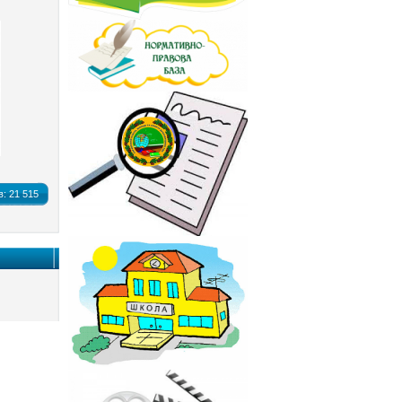
в:
21 515