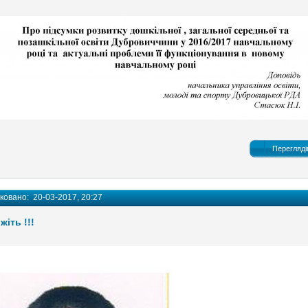
Перегляді
іковано:
20-03-2017, 20:27
іть !!!