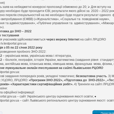
ня)
ть заяв на небюджетні конкурсні пропозиції
обмежено до 20
;
⮚
Для вступу на
уру необхідно буде проходити ЄВІ, результати якого дійсні за 2020 – 2022 ро
ено перелік спеціальностей на які необхідно буде подати результат єдиного 
о випробування (ЄФВВ) («Журналістика», «Соціальні та поведінкові науки»,
ння та адміністрування», «Публічне управління та адміністрування», «Міжнар
и»).
отовка до ЗНО – 2022
е тестування
ія учасників здійснюватиметься
через мережу Internet
на сайті ЛРЦОЯО
.lv.testportal.gоv.ua
ія з 05 по 22 січня 2022 року
проведення пробного ЗНО-2022:
22
– українська мова, українська мова і література,
22
– біологія, географія, історія України, математика (завдання рівня стандарту
а, англійська мова, іспанська мова, німецька мова, французька мова, фізика, 
ене тренувальне онлайн тестування на сайті Львівського РЦОЯО
tportal.gov.ua
:
тові завдання попередніх років, укладені тематично;
безкоштовна участь
.
3) М
ах УЦОЯО, ЛРЦОЯО:
«Програми ЗНО 2022», «Підготовка до ЗНО-2022» , «Те
років» «Характеристики сертифікаційних робіт».
4) Тренінги на сайті ЛРЦОЯ
країни:
ла офіційної інформації:
ortal.gov.ua
– сайт Українського центру оцінювання якості освіти; ●
stportal.gov.ua – сайт
Львівського регіонального центру оцінювання якості осві
Перегляді