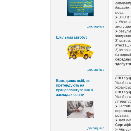
літерату
біологія,
мова
;
⮚
ЗНО із
⮚
Учасник
докладніше
змогу зр
⮚
резуль
завдання)
Шкільний автобус
2) матем
атестаці
3) історі
(із перел
середньо
здобуття
докладніше
_______
ЗНО з ук
Банк даних осіб, які
Українсь
претендують на
Українсь
працевлаштування в
ЗНО з ук
закладах освіти
Українськ
літерату
⮚
Тестові
переклад
мовами.
⮚
Для уча
Сертифік
докладніше
⮚
Абітур