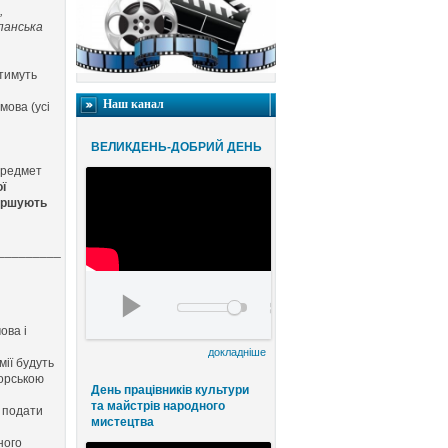
,
спанська
атимуть
Наш канал
 мова (усі
е
ВЕЛИКДЕНЬ-ДОБРИЙ ДЕНЬ
предмет
ї
вершують
_________
Благодійний конценрт ВЕЛИКДЕНЬ-ДОБРИЙ
00:00
ова і
00:00
докладніше
мії
будуть
горською
День працівників культури
та майстрів народного
ь подати
мистецтва
ного