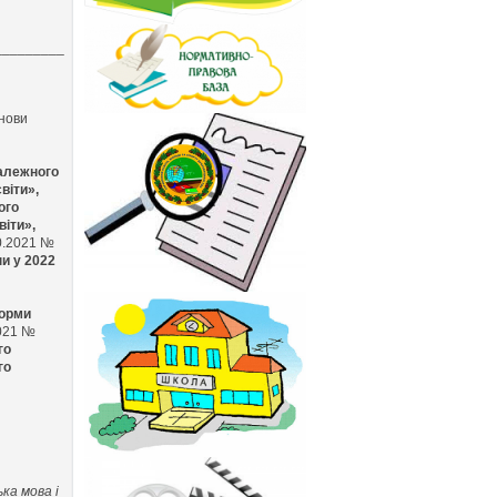
_________
анови
залежного
світи»,
ного
віти»,
10.2021 №
и у 2022
форми
2021 №
го
го
ька мова і