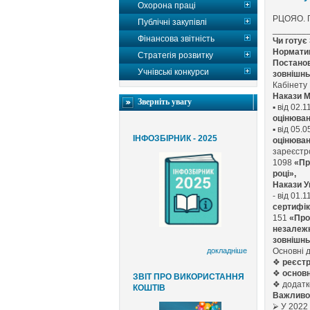
Охорона праці
РЦОЯО. 
Публічні закупівлі
_______
Фінансова звітність
Чи готує
Нормати
Стратегія розвитку
Постано
Учнівські конкурси
зовнішнь
Кабінету 
Накази М
Зверніть увагу
▪
від 02.
оцінюван
▪
від 05.
ІНФОЗБІРНИК - 2025
оцінюван
зареєст
1098
«Пр
році»,
Накази У
- від 01.
сертифік
151
«Про
незалежн
зовнішнь
Основні 
докладніше
❖
реєстр
❖
основн
ЗВІТ ПРО ВИКОРИСТАННЯ
❖
додатк
КОШТІВ
Важлив
⮚
У 2022