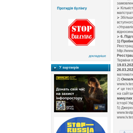
замовлен
⮚
Кількіс
Протидія булінгу
магістрат
⮚
Збільш
вступног
«Управлі
відносин
⮚
6.
Підг
1) Пробн
Реєстрац
http://www
Реєстрац
докладніше
Терміни 
19.03.20
У партнерів
26.03.20
математик
2)
Оновл
www.lv.tes
✔
це тес
на сайт
минулих 
історії У
5) Джере
www.testp
www.lv.te