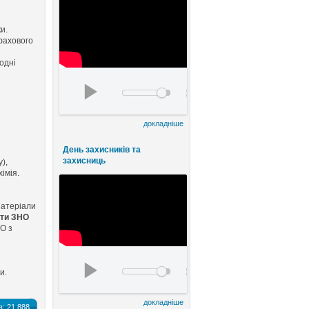
ки.
фахового
одні
День працівників культури та майстрів наро
00:00
00:00
докладніше
День захисників та
захисниць
),
хімія.
атеріали
сти ЗНО
О з
watch?v=FE8ermKhlqI&t=5s
ти
.
00:00
00:00
докладніше
в:
21 888