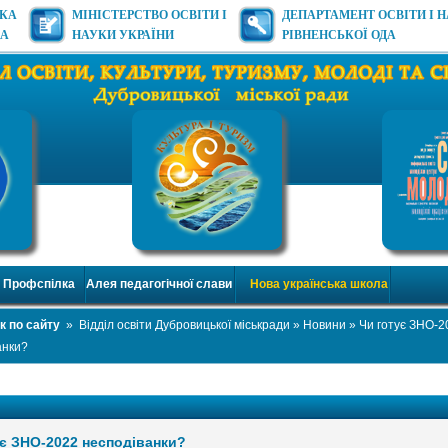
ЬКА
МІНІСТЕРСТВО ОСВІТИ І
ДЕПАРТАМЕНТ ОСВІТИ І 
ДА
НАУКИ УКРАЇНИ
РІВНЕНСЬКОЇ ОДА
Профспілка
Алея педагогічної слави
Нова українська школа
к по сайту
»
Відділ освіти Дубровицької міськради
»
Новини
» Чи готує ЗНО-2
анки?
ує ЗНО-2022 несподіванки?