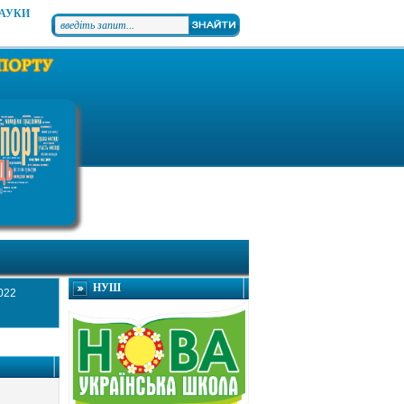
НАУКИ
НУШ
022