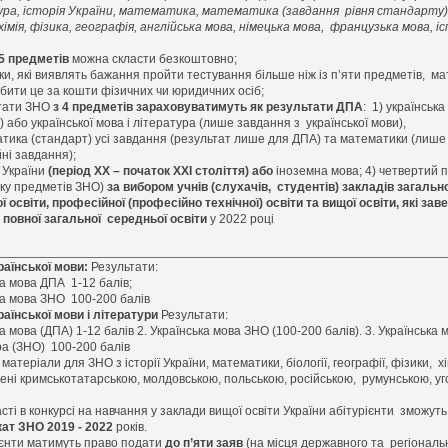
ра, історія України, математика, математика (завдання рівня стандарту)
 хімія, фізика, географія, англійська мова, німецька мова, французька мова, і
5 предметів
можна скласти
безкоштовно
;
и, які виявлять бажання пройти тестування більше ніж із п’яти предметів, м
обити це за кошти фізичних чи юридичних осіб
;
тати ЗНО
з 4 предметів зараховуватимуть як результати ДПА
: 1) українська
 або української мова і література (лише завдання з української мови),
атика (стандарт) усі завдання (результат лише для ДПА) та математики (лиш
йні завдання);
я України
(період ХХ – початок ХХІ століття) або
іноземна мова; 4)
четвертий 
іку предметів ЗНО)
за вибором учнів
(слухачів, студентів) закладів загально
ї освіти, професійної (професійно технічної) освіти та вищої освіти, які за
 повної загальної середньої освіти
у 2022 році
________________________________________________________________
раїнської мови:
Результати:
ка мова ДПА 1-12 балів;
ка мова ЗНО 100-200 балів
раїнської мови і літератури
Результати:
а мова (ДПА) 1-12 балів 2. Українська мова ЗНО (100-200 балів). 3. Українська м
ра (ЗНО) 100-200 балів
 матеріали для ЗНО з історії України, математики, біології, географії, фізики, хі
ені
кримськотатарською, молдовською, польською, російською, румунською, у
сті в конкурсі на навчання у заклади вищої освіти України абітурієнти зможут
ат ЗНО 2019 - 2022
років.
ієнти матимуть право
подати
до п’яти заяв
(на місця державного та
р
егіональ