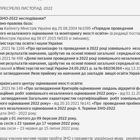
ПРЕСРЕЛІЗ ЛИСТОПАД -2022
________________________________________________________________
 ЗНО-2022 несподіванки?
вно-правова база:
ва
Кабінету Міністрів України від 25.08.2004 №1095
«Порядок проведення
ого незалежного оцінювання та моніторингу якості освіти»
(в редакції пост
Міністрів України від 08.07.2015 №533 зі змінами)
;
іністерства освіти і науки України:
11.2021 № 1166
«Про організацію та проведення в 2022 році зовнішнього не
ня результатів навчання, здобутих на основі повної загальної середньої о
05.2021 № 498
«Деякі питання проведення в 2022 році зовнішнього незалеж
ня результатів навчання, здобутих на основі повної загальної середньої ос
рований
в Міністерстві
юстиції України 24.05.2021 р. за № 682/36304
▪
від 13.
о затвердження Умов прийому на навчання до закладів вищої освіти Україн
країнського центру оцінювання якості освіти:
11.2021 № 149
«Про затвердження Критеріїв оцінювання завдань відкритої 
аційних робіт зовнішнього незалежного оцінювання 2022 року» -
від 01.11.
 затвердження Загальних характеристик сертифікаційних робіт зовнішньо
ого оцінювання 2022 року» -
від 20.10.2021 №141
«Про проведення пробно
ого незалежного оцінювання в 2022 році»
4.
Терміни ЗНО-2022
дати ЗНО - 2022 року:
ація з
01 лютого до 09 березня 2022 року
.
а сесія з 23 травня до 17 червня 2022 року.
ова сесія – 23 червня до 15 липня 2022 року.
о
 році учасник матиме право пройти ЗНО з предметів:
українська мова, українс