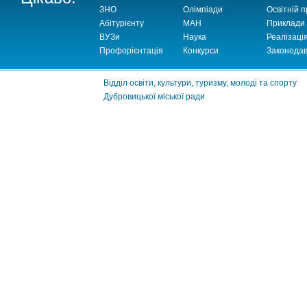
ЗНО
Олімпіади
Освітній п
Абітурієнту
МАН
Приклади
ВУЗи
Наука
Реалізаці
Профорієнтація
Конкурси
Законодав
Відділ освіти, культури, туризму, молоді та спорту
Дубровицької міської ради