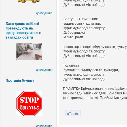
туризму,
молоді та спорту
Дубровицької
міської ради
докладніше
Заступник начальника
відділу
освіти,
культури,
Банк даних осіб, які
туризму,
молоді та спорту
претендують на
Дубровицької
працевлаштування в
міської
ради
закладах освіти
Інспектор
з
кадрів відділу освіти,
культу
туризму,
молоді та спорту
Дубровицької
міської ради
Головний
бухгалтер
відділу освіти, культури,
докладніше
туризму,
молоді та спорту
Дубровицької
міської ради
Протидія булінгу
ПРИМІТКА:
Крім
цього
начальник
відділу
о
міської ради здійснює двічі щомісяця в
(за окремим
графіком). Прийом
відвідува
докладніше