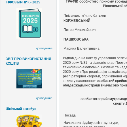
ГРАФІК
особистого прийому громадя
ІНФОЗБІРНИК - 2025
Рівненської о
Прізвище, ім’я, по батькові
КОРЖЕВСЬКИЙ
Петро Миколайович
ПАШКОВСЬКА
Марина Валентинівна
докладніше
Відповідно на наказу управління освіти
ЗВІТ ПРО ВИКОРИСТАННЯ
2020 року №81 та відповідно до Проток
КОШТІВ
техногенно-екологічної безпеки та надз
2020 року «Про реалізацію заходів щод
респіраторної хвороби, спричиненої ко
захисту населення»
особистий прийом 
облдержадміністрації тимчасово при
докладніше
особистого
прийому
громад
спорту
Шкільний автобус
Посада
Начальник
відділу
освіти,
культури,