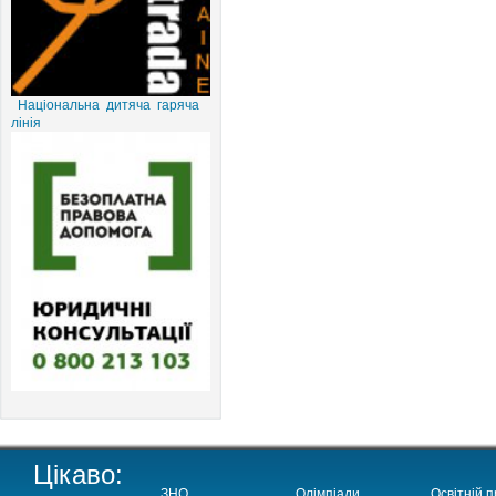
Національна дитяча гаряча
лінія
Цікаво:
ЗНО
Олімпіади
Освітній п