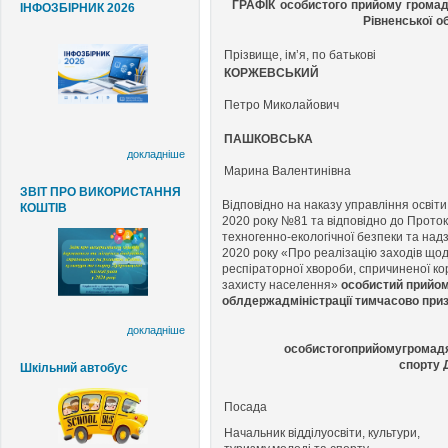
ГРАФІК
особистого прийому громадя
ІНФОЗБІРНИК 2026
Рівненської о
Прізвище, ім’я, по батькові
КОРЖЕВСЬКИЙ
Петро Миколайович
ПАШКОВСЬКА
докладніше
Марина Валентинівна
ЗВІТ ПРО ВИКОРИСТАННЯ
Відповідно на наказу управління освіти
КОШТІВ
2020 року №81 та відповідно до Проток
техногенно-екологічної безпеки та надз
2020 року «Про реалізацію заходів щод
респіраторної хвороби, спричиненої ко
захисту населення»
особистий прийом 
облдержадміністрації тимчасово при
докладніше
особистого
прийому
громад
спорту
Шкільний автобус
Посада
Начальник
відділу
освіти,
культури,