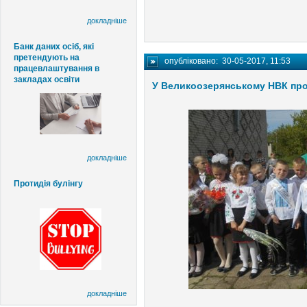
докладніше
Банк даних осіб, які
претендують на
опубліковано:
30-05-2017, 11:53
працевлаштування в
закладах освіти
У Великоозерянському НВК прол
докладніше
Протидія булінгу
докладніше