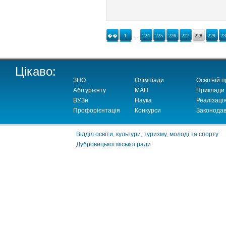
��
1
...
224
225
226
227
228
229
2
Цікаво:
ЗНО
Олімпіади
Освітній п
Абітурієнту
МАН
Приклади
ВУЗи
Наука
Реалізаці
Профорієнтація
Конкурси
Законодав
Відділ освіти, культури, туризму, молоді та спорту
Дубровицької міської ради