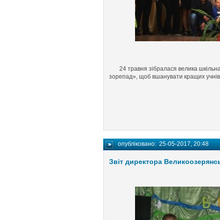
24 травня зібралася велика шкільна 
зорепад», щоб вшанувати кращих учнів
опубліковано:
25-05-2017, 20:48
Звіт директора Великоозерянс