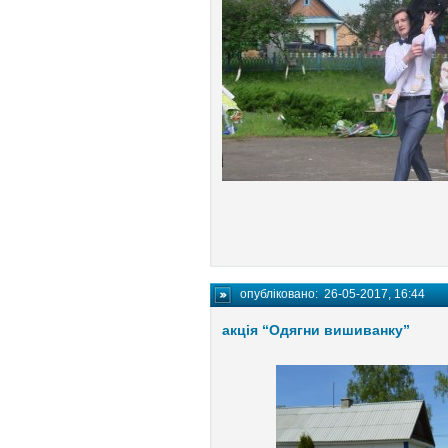
опубліковано:
26-05-2017, 16:44
акція “Одягни вишиванку”