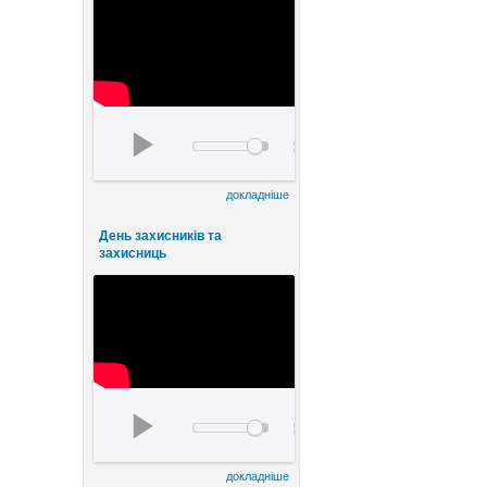
День працівників культури та майстрів народно
00:00
00:00
докладніше
День захисників та
захисниць
watch?v=FE8ermKhlqI&t=5s
00:00
00:00
докладніше