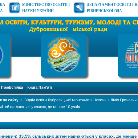
ЬКА
МІНІСТЕРСТВО ОСВІТИ І
ДЕПАРТАМЕНТ ОСВІТИ І 
ДА
НАУКИ УКРАЇНИ
РІВНЕНСЬКОЇ ОДА
Профспілка
Книга Пам'яті
к по сайту
»
Відділ освіти Дубровицької міськради
»
Новини
» Лілія Гриневич:
 дітей навчаються у класах, де менше 10 учнів
риневич: 33,5% сільських дітей навчаються у класах, де менше