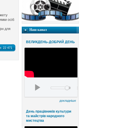
джету
имки осіб
грн для
Наш канал
ВЕЛИКДЕНЬ-ДОБРИЙ ДЕНЬ
в:
22 471
Благодійний конценрт ВЕЛИКДЕНЬ-ДОБРИЙ Д
00:00
00:00
докладніше
День працівників культури
та майстрів народного
мистецтва