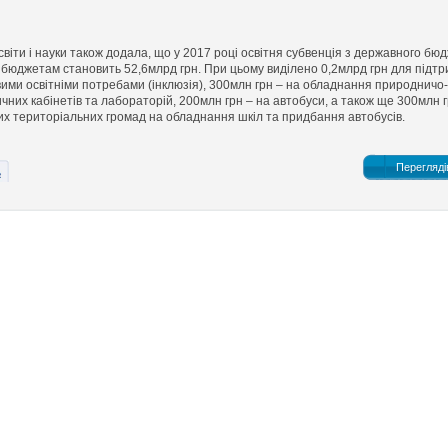
світи і науки також додала, що у 2017 році освітня субвенція з державного бю
 бюджетам становить 52,6млрд грн. При цьому виділено 0,2млрд грн для підтр
вими освітніми потребами (інклюзія), 300млн грн – на обладнання природничо-
них кабінетів та лабораторій, 200млн грн – на автобуси, а також ще 300млн 
их територіальних громад на обладнання шкіл та придбання автобусів.
Перегляді