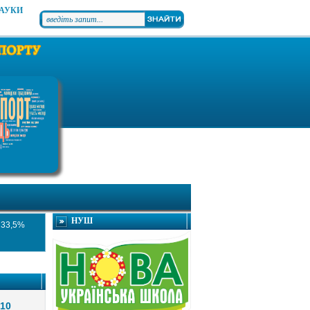
НАУКИ
НУШ
 33,5%
 10