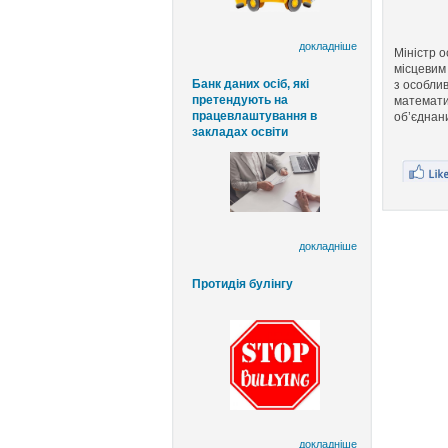
докладніше
Міністр о
місцевим
Банк даних осіб, які
з особли
претендують на
математич
працевлаштування в
об’єднан
закладах освіти
докладніше
Протидія булінгу
докладніше