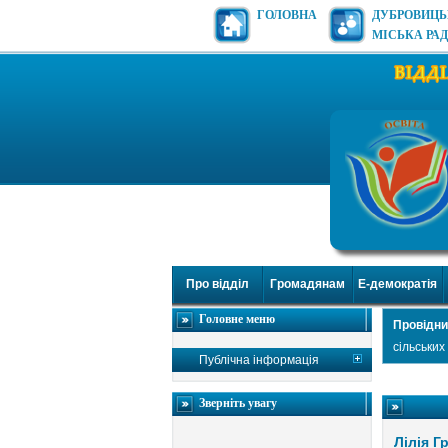
ГОЛОВНА
ДУБРОВИЦ
МІСЬКА РА
Про відділ
Громадянам
Е-демократія
Головне меню
Провідни
сільських
Публічна інформація
Зверніть увагу
Лілія Г