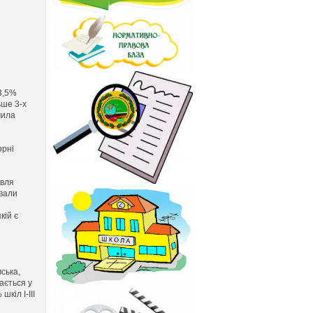
33,5%
ьше 3-х
мила
орні
івля
ували
кій є
ська,
ається у
кіл І-ІІІ