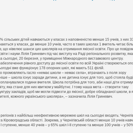
 сільських дітей навчаються у класах з наповненістю менше 15 учнів, з них 
чаються у класах, де менше 10 учнів, часто в таких школах 1 вчитель читає біл
в, що нівелює шанси цих школярів на отримання якісної освіти. Про це повідо
світи і науки Лілія Гриневич під час виступу на Раді регіонального розвитку, яка
а сьогодні, 20 березня, у приміщенні Міжнародного виставкового центру.
абезпечення рівного доступу до якісної освіти по всій Україні створюються оп
огодні вже функціонує 178 опорних шкіл, які мають 511 філій.
о промовляють гасло «немає школи – немає села», втрачають з поля зору
іше – школа існує заради дитини, а не дитина існує для того, щоб стояла буд
 оплачувалися години вчителя. Школа потрібна для того, аби наші діти отрим
віту, яка стане для них квитком у майбутнє. І тому наша мета – створити таку
ктуру закладів, щоб ми могли підвезти до якісної, добре обладнаної школи, в я
ителі, кожного українського школяра», – зазначила Лілія Гриневич.
 регіонів з найбільш неефективною мережею шкіл на сьогодні входять: Чернігів
а Кіровоградська області. Зокрема, у Чернігівській області менше 10 учнів навч
І ступеню, менше 40 учнів – у 65% шкіл І-ІІ ступеню та менше 100 учнів – у 50% ш