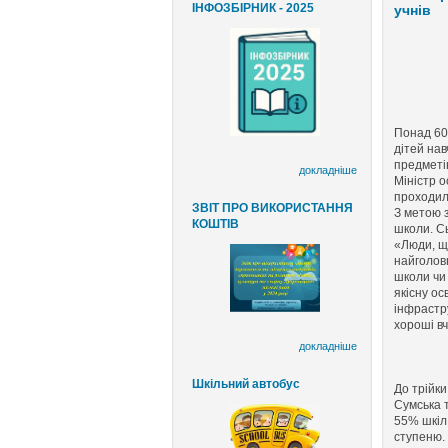
ІНФОЗБІРНИК - 2025
учнів
Понад 60%
дітей нав
предметі
докладніше
Міністр о
проходил
ЗВІТ ПРО ВИКОРИСТАННЯ
З метою з
КОШТІВ
школи. Сь
«Люди, щ
найголовн
школи чи
якісну ос
інфрастру
хороші вч
докладніше
Шкільний автобус
До трійки
Сумська т
55% шкіл 
ступеню.