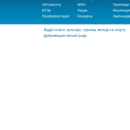
Абітурієнту
МАН
Приклади
ВУЗи
Наука
Реалізаці
Профорієнтація
Конкурси
Законодав
Відділ освіти, культури, туризму, молоді та спорту
Дубровицької міської ради