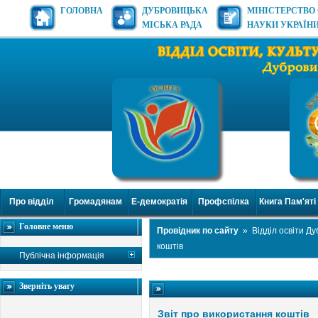
ГОЛОВНА
ДУБРОВИЦЬКА
МІНІСТЕРСТВО 
МІСЬКА РАДА
НАУКИ УКРАЇН
Про відділ
Громадянам
Е-демократія
Профспілка
Книга Пам'яті
Головне меню
Провідник по сайту
»
Відділ освіти Д
коштів
Публічна інформація
Зверніть увагу
Звіт про використання коштів