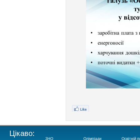
Цікаво:
ЗНО
Олімпіади
Освітній п