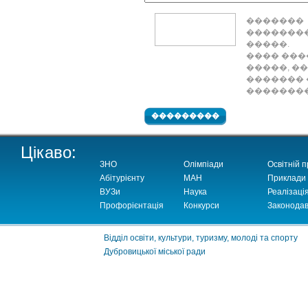
�������
��������
�����.
���� ���
�����, �
������� 
��������
Цікаво:
ЗНО
Олімпіади
Освітній п
Абітурієнту
МАН
Приклади
ВУЗи
Наука
Реалізаці
Профорієнтація
Конкурси
Законодав
Відділ освіти, культури, туризму, молоді та спорту
Дубровицької міської ради