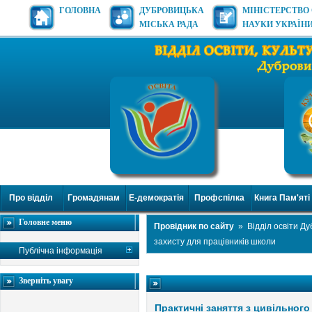
ГОЛОВНА
ДУБРОВИЦЬКА
МІНІСТЕРСТВО 
МІСЬКА РАДА
НАУКИ УКРАЇН
Про відділ
Громадянам
Е-демократія
Профспілка
Книга Пам'яті
Головне меню
Провідник по сайту
»
Відділ освіти Д
захисту для працівників школи
Публічна інформація
Зверніть увагу
Практичні заняття з цивільного