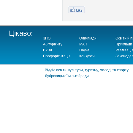
Цікаво:
ЗНО
Олімпіади
Освітній п
Абітурієнту
МАН
Приклади
ВУЗи
Наука
Реалізаці
Профорієнтація
Конкурси
Законодав
Відділ освіти, культури, туризму, молоді та спорту
Дубровицької міської ради