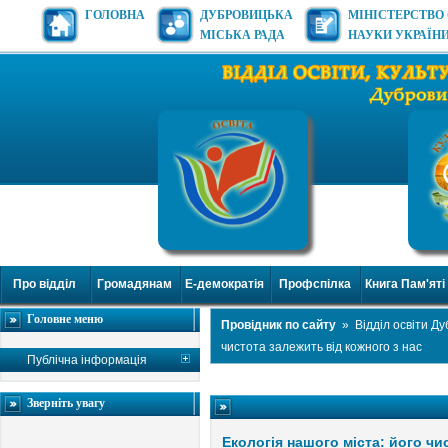
ГОЛОВНА
ДУБРОВИЦЬКА
МІНІСТЕРСТВО 
МІСЬКА РАДА
НАУКИ УКРАЇН
Про відділ
Громадянам
Е-демократія
Профспілка
Книга Пам'яті
Головне меню
Провідник по сайту
»
Відділ освіти Д
чистота залежить від кожного з нас
Публічна інформація
Зверніть увагу
Екологія нашого міста: його чи