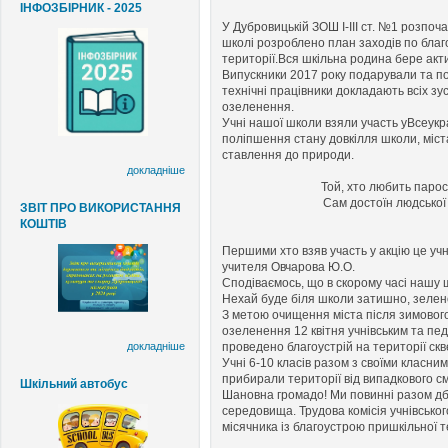
ІНФОЗБІРНИК - 2025
У Дубровицькій ЗОШ І-ІІІ ст. №1 розпоча
школі розроблено план заходів по благ
території.Вся шкільна родина бере акти
Випускники 2017 року подарували та пос
технічні працівники докладають всіх зу
озеленення.
Учні нашої школи взяли участь уВсеукраї
поліпшення стану довкілля школи, міст
ставлення до природи.
докладніше
Той, хто любить парос
Сам достоїн людської
ЗВІТ ПРО ВИКОРИСТАННЯ
КОШТІВ
Першими хто взяв участь у акцію це учн
учителя Овчарова Ю.О.
Сподіваємось, що в скорому часі нашу 
Нехай буде біля школи затишно, зелено
З метою очищення міста після зимового
озеленення 12 квітня учнівським та п
докладніше
проведено благоустрій на території скв
Учні 6-10 класів разом з своїми класни
прибирали території від випадкового см
Шкільний автобус
Шановна громадо! Ми повинні разом дб
середовища. Трудова комісія учнівсько
місячника із благоустрою пришкільної т