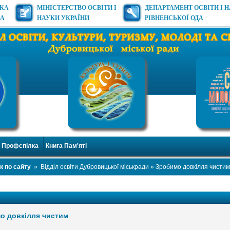
ЬКА
МІНІСТЕРСТВО ОСВІТИ І
ДЕПАРТАМЕНТ ОСВІТИ І 
ДА
НАУКИ УКРАЇНИ
РІВНЕНСЬКОЇ ОДА
Профспілка
Книга Пам'яті
к по сайту
»
Відділ освіти Дубровицької міськради
» Зробимо довкілля чистим
о довкілля чистим