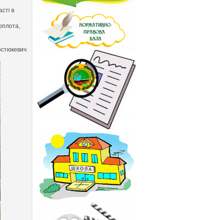
сті в
оплота,
остюкевич