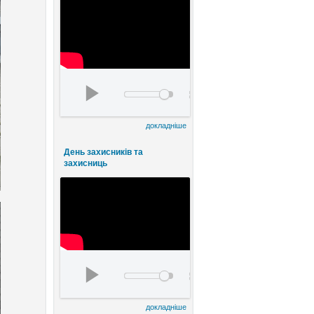
День працівників культури та майстрів наро
00:00
00:00
докладніше
День захисників та
захисниць
watch?v=FE8ermKhlqI&t=5s
00:00
00:00
докладніше