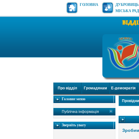
ГОЛОВНА
ДУБРОВИЦ
МІСЬКА РА
Про відділ
Громадянам
Е-демократія
Головне меню
Провідни
Публічна інформація
Зверніть увагу
Зробим