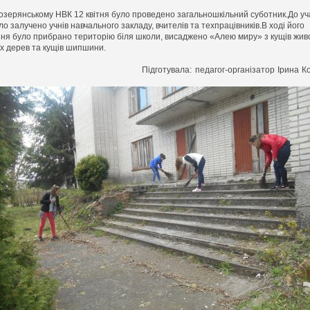
озерянському НВК 12 квітня було проведено загальношкільний суботник.До уча
ло залучено учнів навчального закладу, вчителів та техпрацівників.В ході його
ня було прибрано територію біля школи, висаджено «Алею миру» з кущів жив
х дерев та кущів шипшини.
Підготувала: педагог-організатор Ірина К