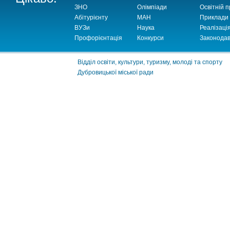
ЗНО
Олімпіади
Освітній п
Абітурієнту
МАН
Приклади
ВУЗи
Наука
Реалізаці
Профорієнтація
Конкурси
Законодав
Відділ освіти, культури, туризму, молоді та спорту
Дубровицької міської ради