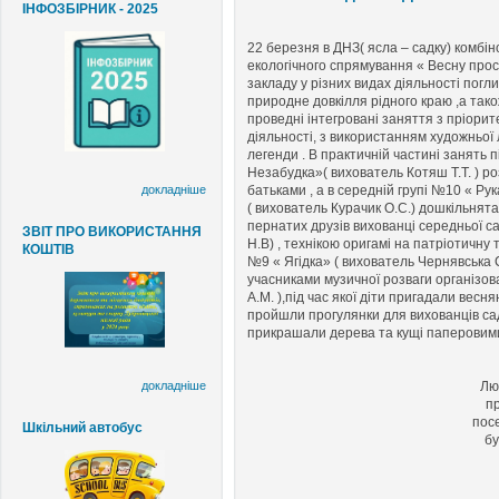
ІНФОЗБІРНИК - 2025
22 березня в ДНЗ( ясла – садку) комбі
екологічного спрямування « Весну прос
закладу у різних видах діяльності погл
природне довкілля рідного краю ,а тако
проведні інтегровані заняття з пріори
діяльності, з використанням художньої 
легенди . В практичній частині занять 
Незабудка»( вихователь Котяш Т.Т. ) р
батьками , а в середній групі №10 « Ру
докладніше
( вихователь Курачик О.С.) дошкільнят
пернатих друзів вихованці середньої 
ЗВІТ ПРО ВИКОРИСТАННЯ
Н.В) , технікою оригамі на патріотичну
КОШТІВ
№9 « Ягідка» ( вихователь Чернявська С.
учасниками музичної розваги організова
А.М. ),під час якої діти пригадали веснянк
пройшли прогулянки для вихованців сад
прикрашали дерева та кущі паперовими
докладніше
Люб
пр
посе
Шкільний автобус
бу