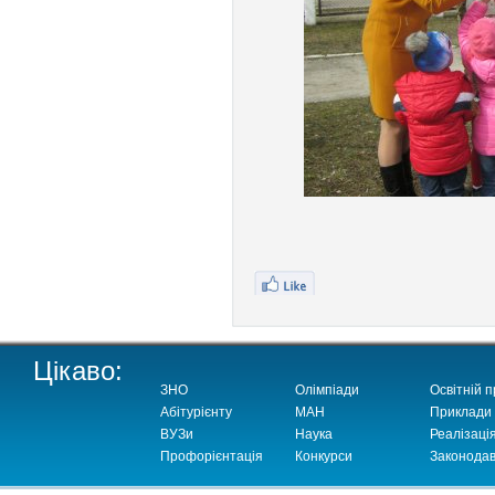
Цікаво:
ЗНО
Олімпіади
Освітній п
Абітурієнту
МАН
Приклади
ВУЗи
Наука
Реалізаці
Профорієнтація
Конкурси
Законодав