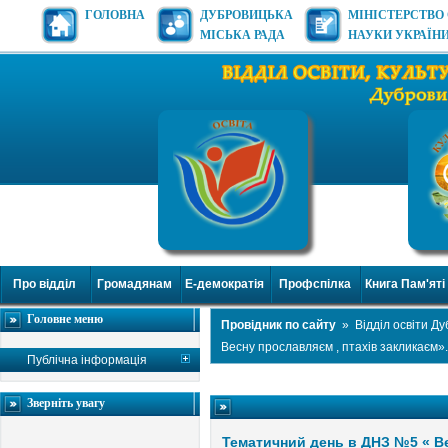
ГОЛОВНА
ДУБРОВИЦЬКА
МІНІСТЕРСТВО 
МІСЬКА РАДА
НАУКИ УКРАЇН
Про відділ
Громадянам
Е-демократія
Профспілка
Книга Пам'яті
Головне меню
Провідник по сайту
»
Відділ освіти Д
Весну прославляєм , птахів закликаєм».
Публічна інформація
Зверніть увагу
Тематичний день в ДНЗ №5 « Ве