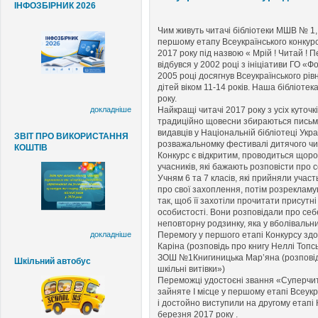
ІНФОЗБІРНИК 2026
Чим живуть читачі бібліотеки МШВ № 1,
першому етапу Всеукраїнського конкурс
2017 року під назвою « Мрій ! Читай !
відбувся у 2002 році з ініціативи ГО «
2005 році досягнув Всеукраїнського рів
дітей віком 11-14 років. Наша бібліоте
року.
докладніше
Найкращі читачі 2017 року з усіх куточк
традиційно щовесни збираються письмен
видавців у Національній бібліотеці Укра
ЗВІТ ПРО ВИКОРИСТАННЯ
розважальномку фестивалі дитячого чи
КОШТІВ
Конкурс є відкритим, проводиться щорок
учасників, які бажають розповісти про с
Учням 6 та 7 класів, які прийняли участ
про свої захоплення, потім розрекламув
так, щоб її захотіли прочитати присутні
особистості. Вони розповідали про себ
неповторну родзинку, яка у вболівальни
докладніше
Перемогу у першого етапі Конкурсу зд
Каріна (розповідь про книгу Неллі Топсь
ЗОШ №1Книгиницька Мар’яна (розповідь
Шкільний автобус
шкільні витівки»)
Переможці удостоєні звання «Суперчит
зайняте I місце у першому етапі Всеук
і достойно виступили на другому етапі К
березня 2017 року .