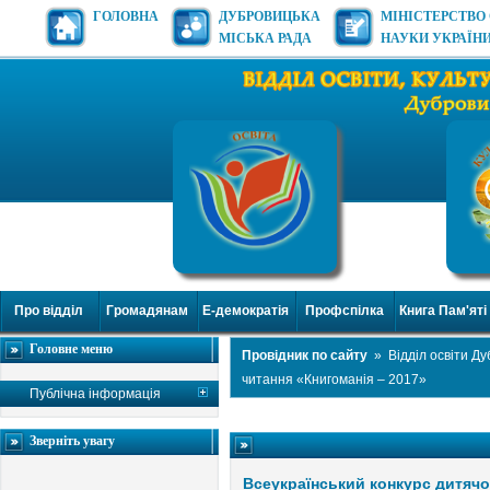
ГОЛОВНА
ДУБРОВИЦЬКА
МІНІСТЕРСТВО 
МІСЬКА РАДА
НАУКИ УКРАЇН
Про відділ
Громадянам
Е-демократія
Профспілка
Книга Пам'яті
Головне меню
Провідник по сайту
»
Відділ освіти Д
читання «Книгоманія – 2017»
Публічна інформація
Зверніть увагу
Всеукраїнський конкурс дитячо