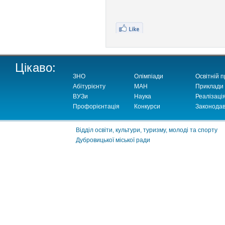
Цікаво:
ЗНО
Олімпіади
Освітній п
Абітурієнту
МАН
Приклади
ВУЗи
Наука
Реалізаці
Профорієнтація
Конкурси
Законодав
Відділ освіти, культури, туризму, молоді та спорту
Дубровицької міської ради