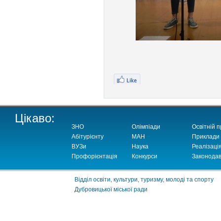
Цікаво:
ЗНО
Олімпіади
Освітній п
Абітурієнту
МАН
Приклади
ВУЗи
Наука
Реалізаці
Профорієнтація
Конкурси
Законодав
Відділ освіти, культури, туризму, молоді та спорту
Дубровицької міської ради