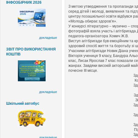
ІНФОЗБІРНИК 2026
З метою утвердження та пропаганди зд
серед дітей і молоді, виявлення та під
центру позашкільної освіти відбувся р
«Молодь обирає здоров’я».
У конкурсі літературно – музично – спор
фотографій взяла участь і агітбригада 
педагога-організатора Хомич Ж.В.
докладніше
Виступ агітбригади був емоційним та к
здоровий спосіб життя та боротьбу зі 
ЗВІТ ПРО ВИКОРИСТАННЯ
Учасники агітбригади Новик Діана учее
КОШТІВ
Вікторія учениця 9 класу, Бандура Альо
клас, Лисак Ярослав 7 клас показали с
жанрах. Завдяки високій акторській ма
почесне ІІІ місце.
Зд
К
Зд
докладніше
Зд
З
Шкільний автобус
Зд
Зд
Зд
Пі
Зд
докладніше