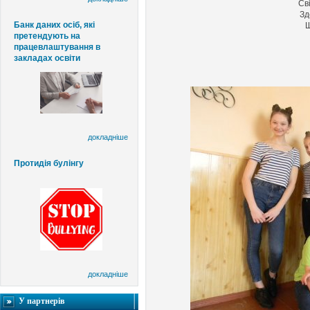
Св
Зд
Банк даних осіб, які
Щ
претендують на
працевлаштування в
закладах освіти
докладніше
Протидія булінгу
докладніше
У партнерів