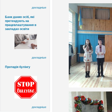
докладніше
Банк даних осіб, які
претендують на
працевлаштування в
закладах освіти
докладніше
Протидія булінгу
докладніше