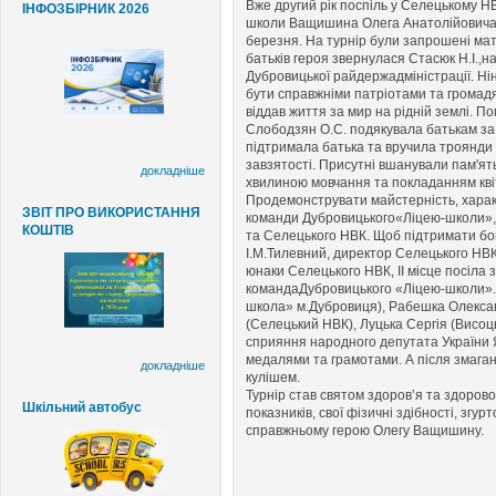
Вже другий рік поспіль у Селецькому Н
ІНФОЗБІРНИК 2026
школи Ващишина Олега Анатолійовича, 
березня. На турнір були запрошені мати
батьків героя звернулася Стасюк Н.І.,н
Дубровицької райдержадміністрації. Ні
бути справжніми патріотами та громад
віддав життя за мир на рідній землі. П
Слободзян О.С. подякувала батькам за
підтримала батька та вручила троянди 
завзятості. Присутні вшанували пам'ять
докладніше
хвилиною мовчання та покладанням кві
Продемонструвати майстерність, харак
ЗВІТ ПРО ВИКОРИСТАННЯ
команди Дубровицького«Ліцею-школи»,
КОШТІВ
та Селецького НВК. Щоб підтримати бой
І.М.Тилевний, директор Селецького НВК
юнаки Селецького НВК, ІІ місце посіла з
командаДубровицького «Ліцею-школи».
школа» м.Дубровиця), Рабешка Олекс
(Селецький НВК), Луцька Сергія (Висоц
сприяння народного депутата України Я
медалями та грамотами. А після змаган
докладніше
кулішем.
Турнір став святом здоров’я та здоров
Шкільний автобус
показників, свої фізичні здібності, згу
справжньому герою Олегу Ващишину.