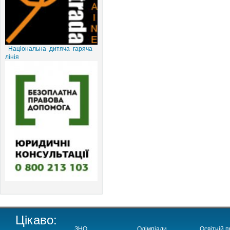
Національна дитяча гаряча
лінія
Цікаво:
ЗНО
Олімпіади
Освітній п