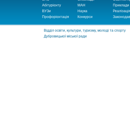
Абітурієнту
МАН
Приклади
ВУЗи
Наука
Реалізаці
Профорієнтація
Конкурси
Законодав
Відділ освіти, культури, туризму, молоді та спорту
Дубровицької міської ради