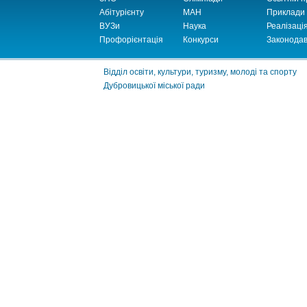
Абітурієнту
МАН
Приклади
ВУЗи
Наука
Реалізаці
Профорієнтація
Конкурси
Законодав
Відділ освіти, культури, туризму, молоді та спорту
Дубровицької міської ради