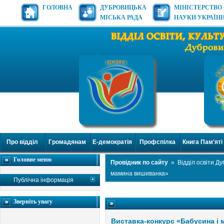
ГОЛОВНА
ДУБРОВИЦЬКА
МІНІСТЕРСТВО 
МІСЬКА РАДА
НАУКИ УКРАЇН
Про відділ
Громадянам
Е-демократія
Профспілка
Книга Пам'яті
Головне меню
Провідник по сайту
»
Відділ освіти Д
мамина вишиванка»
Публічна інформація
Зверніть увагу
Виставка-конкурс «Бабусина і