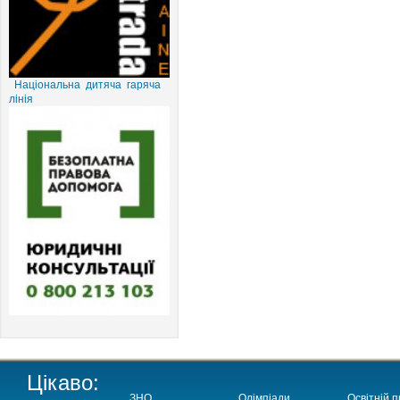
Національна дитяча гаряча
лінія
Цікаво:
ЗНО
Олімпіади
Освітній п