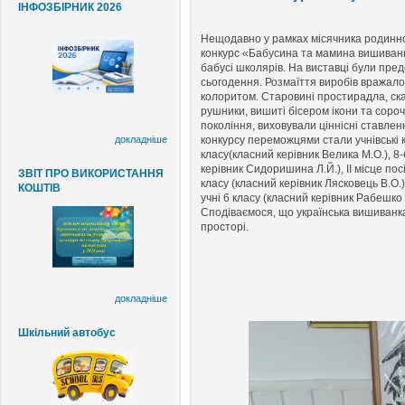
ІНФОЗБІРНИК 2026
Нещодавно у рамках місячника родинн
конкурс «Бабусина та мамина вишиванка»
бабусі школярів. На виставці були пред
сьогодення. Розмаїття виробів вражал
колоритом. Старовині простирадла, скат
рушники, вишиті бісером ікони та соро
покоління, виховували ціннісні ставлен
докладніше
конкурсу переможцями стали учнівські к
класу(класний керівник Велика М.О.), 8-
керівник Сидоришина Л.Й.), ІІ місце пос
ЗВІТ ПРО ВИКОРИСТАННЯ
класу (класний керівник Лясковець В.О.),
КОШТІВ
учні 6 класу (класний керівник Рабешко 
Сподіваємося, що українська вишиванк
просторі.
докладніше
Шкільний автобус