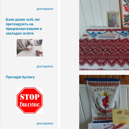
докладніше
Банк даних осіб, які
претендують на
працевлаштування в
закладах освіти
докладніше
Протидія булінгу
докладніше