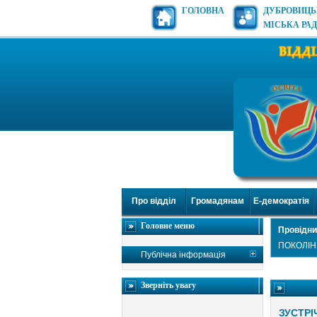
ГОЛОВНА
ДУБРОВИЦ
МІСЬКА РА
Про відділ
Громадянам
Е-демократія
Головне меню
Провідни
ПОКОЛІНЬ
Публічна інформація
Зверніть увагу
ЗУСТРІ