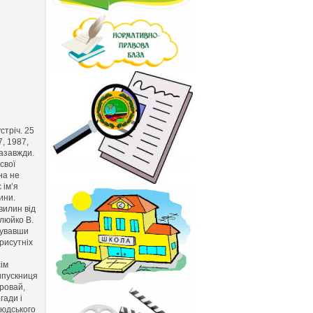
стріч. 25
, 1987,
назавжди.
свої
на не
 ім’я
ини.
вилин від
люйко В.
рувавши
присутніх
сім
ипускниця
оровай,
гади і
 людського