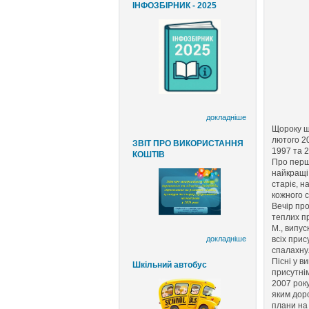
ІНФОЗБІРНИК - 2025
докладніше
Щороку шк
лютого 2
ЗВІТ ПРО ВИКОРИСТАННЯ
1997 та 2
КОШТІВ
Про перш
найкращі
старіє, н
кожного с
Вечір про
теплих п
М., випус
докладніше
всіх прис
спалахнул
Пісні у в
Шкільний автобус
присутні
2007 року
яким доро
плани на 