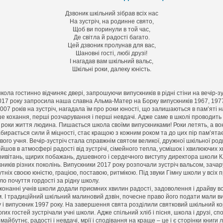
Дзвоник шкільний зібрав всіх нас
На зустріч, на родинне свято,
Щоб ви поринули в той час,
Де світла й радості багато.
Цей дзвоник пролунав для вас,
Шановні гості, любі друзі!
І нагадав вам шкільний вальс,
Шкільні роки, далеку юність.
ола гостинно відчиняє двері, запрошуючи випускників в рідні стіни на вечір-зу
017 року запросила наша славна Альма-Матер на Борку випускників 1967, 1977
007 років на зустріч, нагадала їм про роки юності, що залишаються в пам’яті 
е кохання, перші розчарування і перші невдачі. Адже саме в школі проводить 
 роки життя людина. Пишається школа своїми випускниками! Роки летять, а во
абирається сили й міцності, стає кращою з кожним роком та до цих пір пам’ятає
вого учня. Вечір-зустріч стала справжнім святом великої, дружної шкільної род
йшов в атмосфері радості від зустрічі, сімейного тепла, усмішок і хвилюючих х
ривітань, щирих побажань, душевного і сердечного виступу директора школи К
кників різних поколінь. Випускники 2017 року розпочали зустріч вальсом, зача
утніх своєю юністю, грацією, поставою, ритмікою. Під звуки Гімну школи у всіх 
о почуття гордості за рідну школу.
иконанні учнів школи додали приємних хвилин радості, задоволення і драйву в
м. І традиційний шкільний малиновий дзвін, почесне право його подати мали в
 і випускник 1997 року. На завершення свята розділили святковий шкільний к
гих гостей зустрічали учні школи. Адже спільний хліб і пісня, школа і друзі, спо
майбутнє, радості і невдачі, мрії і сподівання на краще – це і є сторінки книги