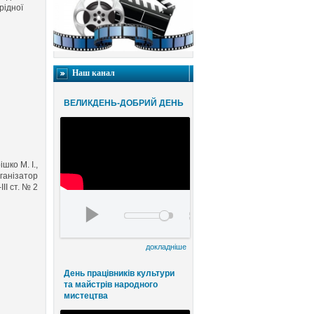
рідної
Наш канал
ВЕЛИКДЕНЬ-ДОБРИЙ ДЕНЬ
шко М. І.,
ганізатор
ІІ ст. № 2
Благодійний конценрт ВЕЛИКДЕНЬ-ДОБРИЙ
00:00
00:00
докладніше
День працівників культури
та майстрів народного
мистецтва