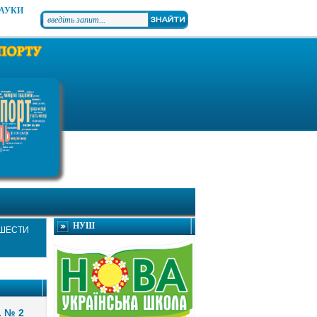
НАУКИ
НУШ
 ШЕСТИ
. № 2