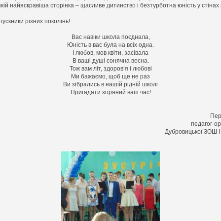
якій найяскравіша сторінка – щасливе дитинство і безтурботна юність у стінах 
пускники різних поколінь!
Вас навіки школа поєднала,
Юність в вас була на всіх одна.
І любов, мов квіти, засівала
В ваші душі сонячна весна.
Тож вам літ, здоров’я і любові
Ми бажаємо, щоб ще не раз
Ви зібрались в нашій рідній школі
Пригадати зоряний ваш час!
Пері
педагог-ор
Дубровицької ЗОШ І-І