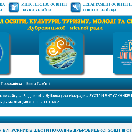
ЬКА
МІНІСТЕРСТВО ОСВІТИ І
ДЕПАРТАМЕНТ ОСВІТИ І 
ДА
НАУКИ УКРАЇНИ
РІВНЕНСЬКОЇ ОДА
Профспілка
Книга Пам'яті
к по сайту
»
Відділ освіти Дубровицької міськради
» ЗУСТРІЧ ВИПУСКНИКІВ
 ДУБРОВИЦЬКОЇ ЗОШ І-ІІІ СТ. № 2
Ч ВИПУСКНИКІВ ШЕСТИ ПОКОЛІНЬ ДУБРОВИЦЬКОЇ ЗОШ І-ІІІ СТ