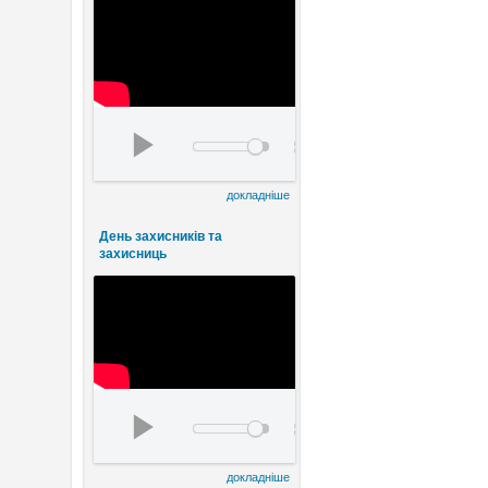
День працівників культури та майстрів наро
00:00
00:00
докладніше
День захисників та
захисниць
watch?v=FE8ermKhlqI&t=5s
00:00
00:00
докладніше