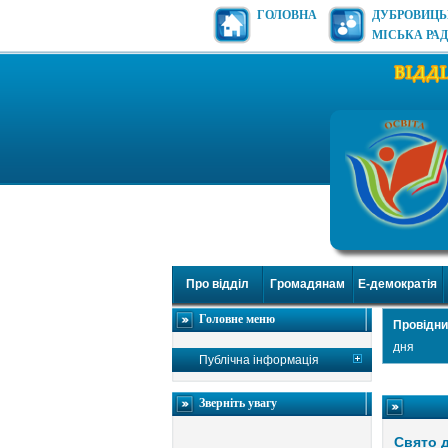
ГОЛОВНА
ДУБРОВИЦ
МІСЬКА РА
Про відділ
Громадянам
Е-демократія
Головне меню
Провідни
дня
Публічна інформація
Зверніть увагу
Свято 