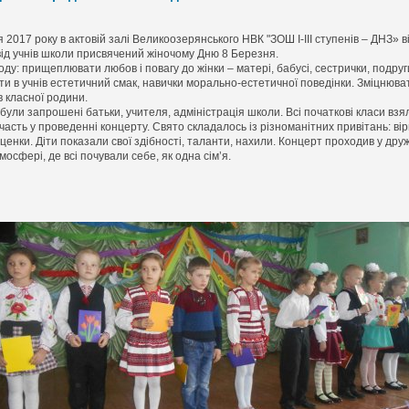
 2017 року в актовій залі Великоозерянського НВК "ЗОШ І-ІІІ ступенів – ДНЗ» в
від учнів школи присвячений жіночому Дню 8 Березня.
ду: прищеплювати любов і повагу до жінки – матері, бабусі, сестрички, подруг
ти в учнів естетичний смак, навички морально-естетичної поведінки. Зміцнюва
 класної родини.
були запрошені батьки, учителя, адміністрація школи. Всі початкові класи взя
часть у проведенні концерту. Свято складалось із різноманітних привітань: вірш
ценки. Діти показали свої здібності, таланти, нахили. Концерт проходив у дру
мосфері, де всі почували себе, як одна сім’я.