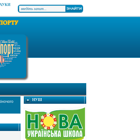
НАУКИ
НУШ
іночого