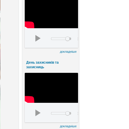
День працівників культури та майстрів наро
00:00
00:00
докладніше
День захисників та
захисниць
watch?v=FE8ermKhlqI&t=5s
00:00
00:00
докладніше