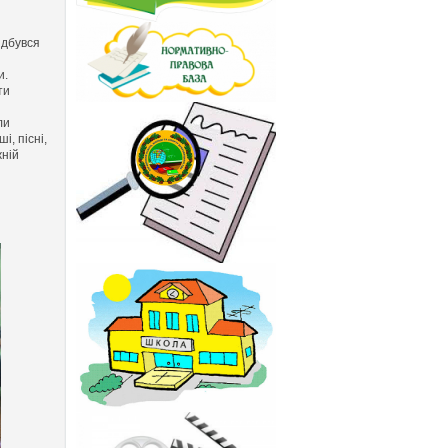
ідбувся
и.
ти
ли
і, пісні,
жній