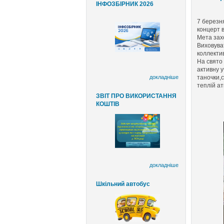
ІНФОЗБІРНИК 2026
7 березня
концерт 
Мета захо
Виховува
коллектив
На свято 
активну у
докладніше
таночки,с
теплій ат
ЗВІТ ПРО ВИКОРИСТАННЯ
КОШТІВ
докладніше
Шкільний автобус