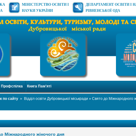
ЬКА
МІНІСТЕРСТВО ОСВІТИ І
ДЕПАРТАМЕНТ ОСВІТИ І 
ДА
НАУКИ УКРАЇНИ
РІВНЕНСЬКОЇ ОДА
Профспілка
Книга Пам'яті
к по сайту
»
Відділ освіти Дубровицької міськради
» Свято до Міжнародного ж
до Міжнародного жіночого дня