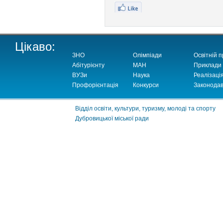
Цікаво:
ЗНО
Олімпіади
Освітній п
Абітурієнту
МАН
Приклади
ВУЗи
Наука
Реалізаці
Профорієнтація
Конкурси
Законодав
Відділ освіти, культури, туризму, молоді та спорту
Дубровицької міської ради