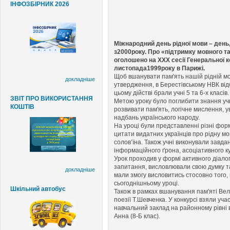
ІНФОЗБІРНИК 2026
Міжнародний день рідної мови – день
з2000року. Про «підтримку мовного та
оголошено на ХХХ сесії Генеральної
листопада1999року в Парижі.
Щоб вшанувати пам'ять нашій рідній м
докладніше
утвердження, в Берестівському НВК від
цьому дійстві брали учні 5 та 6-х класів.
ЗВІТ ПРО ВИКОРИСТАННЯ
Метою уроку було поглибити знання учн
КОШТІВ
розвивати пам'ять, логічне мислення, 
надбань українського народу.
На уроці були представленні різні форм
цитати видатних українців про рідну мо
солов’їна. Також учні виконували завда
інформаційного ґрона, асоціативного к
Урок проходив у формі активного діалог
запитання, висловлювали свою думку та 
докладніше
мали змогу висловитись стосовно того,
сьогоднішньому уроці.
Шкільний автобус
Також в рамках вшанування пам'яті Вел
поезії Т.Шевченка. У конкурсі взяли уча
навчальний заклад на районному рівні
Анна (8-Б клас).