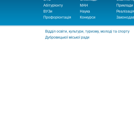
Абітурієнту
МАН
Приклади
ВУЗи
Наука
Реалізаці
Профорієнтація
Конкурси
Законодав
Відділ освіти, культури, туризму, молоді та спорту
Дубровицької міської ради