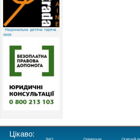
Національна дитяча гаряча
лінія
Цікаво:
ЗНО
Олімпіади
Освітній п