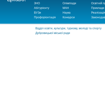
ЗНО
Олімпіади
Освітній п
Абітурієнту
МАН
Приклади
ВУЗи
Наука
Реалізаці
Профорієнтація
Конкурси
Законодав
Відділ освіти, культури, туризму, молоді та спорту
Дубровицької міської ради