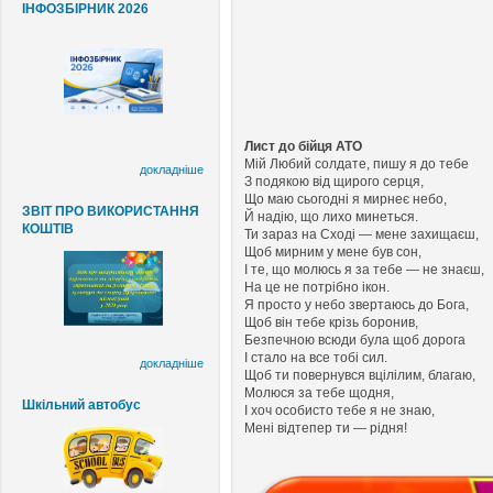
ІНФОЗБІРНИК 2026
Лист до бійця АТО
Мій Любий солдате, пишу я до тебе
докладніше
З подякою від щирого серця,
Що маю сьогодні я мирнеє небо,
ЗВІТ ПРО ВИКОРИСТАННЯ
Й надію, що лихо минеться.
КОШТІВ
Ти зараз на Сході — мене захищаєш,
Щоб мирним у мене був сон,
І те, що молюсь я за тебе — не знаєш,
На це не потрібно ікон.
Я просто у небо звертаюсь до Бога,
Щоб він тебе крізь боронив,
Безпечною всюди була щоб дорога
І стало на все тобі сил.
докладніше
Щоб ти повернувся вцілілим, благаю,
Молюся за тебе щодня,
Шкільний автобус
І хоч особисто тебе я не знаю,
Мені відтепер ти — рідня!