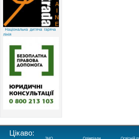
Національна дитяча гаряча
лінія
Цікаво:
ЗНО
Олімпіади
Освітній п