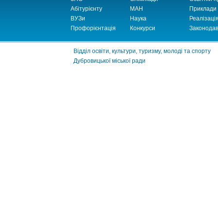
Абітурієнту
МАН
Приклади
ВУЗи
Наука
Реалізаці
Профорієнтація
Конкурси
Законодав
Відділ освіти, культури, туризму, молоді та спорту
Дубровицької міської ради