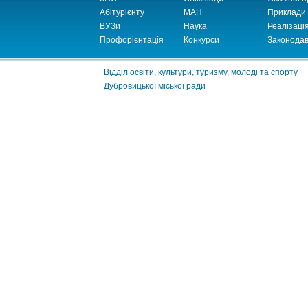
Абітурієнту
МАН
Приклади
ВУЗи
Наука
Реалізаці
Профорієнтація
Конкурси
Законодав
Відділ освіти, культури, туризму, молоді та спорту
Дубровицької міської ради