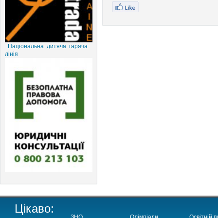
Національна дитяча гаряча
лінія
Цікаво:
ЗНО
Олімпіади
Освітній п