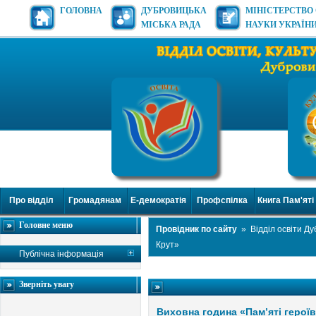
ГОЛОВНА
ДУБРОВИЦЬКА
МІНІСТЕРСТВО 
МІСЬКА РАДА
НАУКИ УКРАЇН
Про відділ
Громадянам
Е-демократія
Профспілка
Книга Пам'яті
Головне меню
Провідник по сайту
»
Відділ освіти Д
Крут»
Публічна інформація
Зверніть увагу
Виховна година «Пам’яті героїв