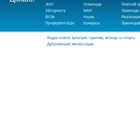
ЗНО
Олімпіади
Освітній п
Абітурієнту
МАН
Приклади
ВУЗи
Наука
Реалізаці
Профорієнтація
Конкурси
Законодав
Відділ освіти, культури, туризму, молоді та спорту
Дубровицької міської ради