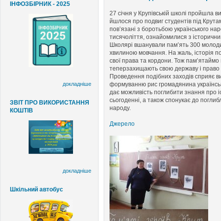
ІНФОЗБІРНИК - 2025
27 січня у Крупівській школі пройшла в
йшлося про подвиг студентів під Крутам
пов’язані з боротьбою українського на
тисячоліття, ознайомилися з історични
Школярі вшанували пам’ять 300 молодих
хвилиною мовчання. На жаль, історія по
свої права та кордони. Тож пам’ятаймо 
теперзахищають свою державу і право 
Проведення подібних заходів сприяє ви
формуванню рис громадянина українсько
докладніше
дає можливість поглибити знання про іс
сьогоденні, а також спонукає до поглиб
ЗВІТ ПРО ВИКОРИСТАННЯ
народу.
КОШТІВ
Джерело
докладніше
Шкільний автобус