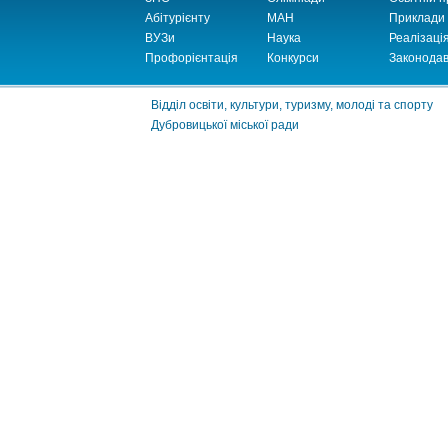
Абітурієнту
МАН
Приклади
ВУЗи
Наука
Реалізаці
Профорієнтація
Конкурси
Законодав
Відділ освіти, культури, туризму, молоді та спорту
Дубровицької міської ради