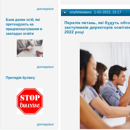
докладніше
опубліковано:
1-02-2022, 15:17
Банк даних осіб, які
Перелік питань, які будуть обг
претендують на
заступників директорів освітні
працевлаштування в
2022 році
закладах освіти
докладніше
Протидія булінгу
докладніше