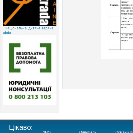
Національна дитяча гаряча
лінія
Цікаво:
ЗНО
Олімпіади
Освітній п